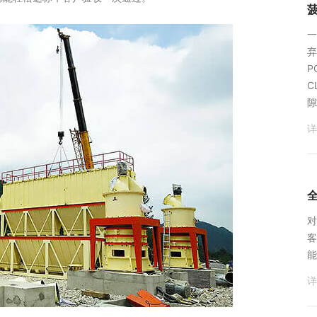
‌
弃
P
C
隙
详
对
客
能
详