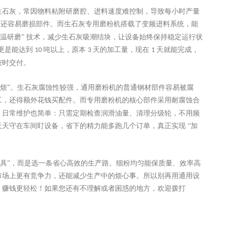
生石灰，常因物料粘附研磨腔、进料速度难控制，导致每小时产量
下还容易磨损部件。而生石灰专用磨粉机搭载了变频进料系统，能
低温研磨” 技术，减少生石灰吸潮结块，让设备始终保持稳定运行状
更是能达到
吨以上，原本
天的加工量，现在
天就能完成，
10
3
1
按时交付。
麻烦”。生石灰腐蚀性较强，通用磨粉机的普通钢材部件容易被腐
工，还得额外花钱买配件。而专用磨粉机的核心部件采用耐腐蚀合
，日常维护也简单：只需定期检查润滑油量、清理分级轮，不用频
天守在车间盯设备，省下的精力能多跑几个订单，真正实现 “加
工具”，而是选一条省心高效的生产路。细粉均匀能保质量、效率高
市场上更有竞争力，还能减少生产中的烦心事。所以别再用通用设
，赚钱更轻松！如果您还有不理解或者困惑的地方，欢迎拨打