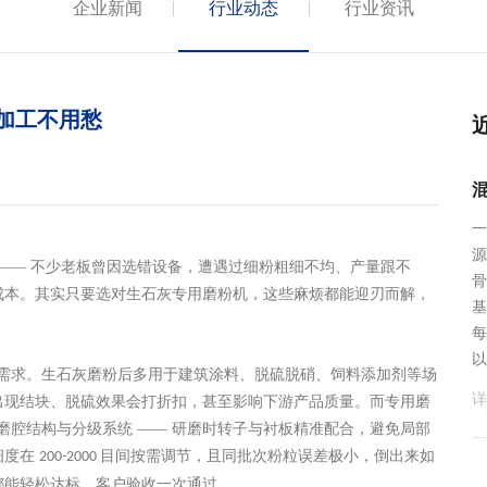
企业新闻
行业动态
行业资讯
加工不用愁
一
源
节 —— 不少老板曾因选错设备，遭遇过细粉粗细不均、产量跟不
骨
成本。其实只要选对生石灰专用磨粉机，这些麻烦都能迎刃而解，
基
每
以
核心需求。生石灰磨粉后多用于建筑涂料、脱硫脱硝、饲料添加剂等场
详
出现结块、脱硫效果会打折扣，甚至影响下游产品质量。而专用磨
研磨腔结构与分级系统 —— 研磨时转子与衬板精准配合，避免局部
细度在
目间按需调节，且同批次粉粒误差极小，倒出来如
200-2000
都能轻松达标，客户验收一次通过。