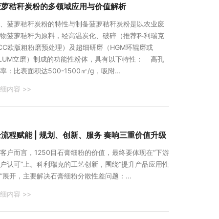
菠萝秸秆炭粉的多领域应用与价值解析
一、菠萝秸秆炭粉的特性与制备‌菠萝秸秆炭粉是以农业废
物菠萝秸秆为原料，经高温炭化、破碎（推荐科利瑞克
CC欧版粗粉磨预处理）及超细研磨（HGM环辊磨或
LUM立磨）制成的功能性粉体，具有以下特性： ‌高孔
率‌：比表面积达500-1500㎡/g，吸附...
细内容 >>
全流程赋能 | 规划、创新、服务 奏响三重价值升级
客户而言，1250目石膏细粉的价值，最终要体现在“下游
户认可”上。科利瑞克的工艺创新，围绕“提升产品应用性
”展开，主要解决石膏细粉分散性差问题：...
细内容 >>