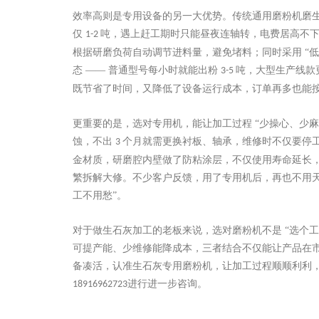
效率高则是专用设备的另一大优势。传统通用磨粉机磨
仅
吨，遇上赶工期时只能昼夜连轴转，电费居高不
1-2
根据研磨负荷自动调节进料量，避免堵料；同时采用 “
态 —— 普通型号每小时就能出粉
吨，大型生产线款
3-5
既节省了时间，又降低了设备运行成本，订单再多也能
更重要的是，选对专用机，能让加工过程
“少操心、少
蚀，不出
个月就需更换衬板、轴承，维修时不仅要停
3
金材质，研磨腔内壁做了防粘涂层，不仅使用寿命延长
繁拆解大修。不少客户反馈，用了专用机后，再也不用天
工不用愁”。
对于做生石灰加工的老板来说，选对磨粉机不是
“选个
可提产能、少维修能降成本，三者结合不仅能让产品在
备凑活，认准生石灰专用磨粉机，让加工过程顺顺利利
进行进一步咨询。
18916962723