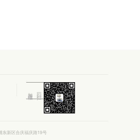
加微信
扫一扫
浦东新区合庆福庆路19号