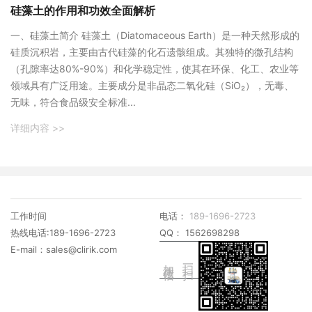
硅藻土的作用和功效全面解析
‌一、硅藻土简介‌ 硅藻土（Diatomaceous Earth）是一种天然形成的
硅质沉积岩，主要由古代硅藻的化石遗骸组成。其独特的微孔结构
（孔隙率达80%-90%）和化学稳定性，使其在环保、化工、农业等
领域具有广泛用途。主要成分是非晶态二氧化硅（SiO₂），无毒、
无味，符合食品级安全标准...
详细内容 >>
工作时间
电话：
189-1696-2723
热线电话:189-1696-2723
QQ： 1562698298
E-mail：sales@clirik.com
加微信
扫一扫