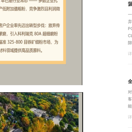
‌
弃
P
C
隙
详
对
客
能
详