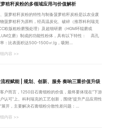
菠萝秸秆炭粉的多领域应用与价值解析
一、菠萝秸秆炭粉的特性与制备‌菠萝秸秆炭粉是以农业废
物菠萝秸秆为原料，经高温炭化、破碎（推荐科利瑞克
CC欧版粗粉磨预处理）及超细研磨（HGM环辊磨或
LUM立磨）制成的功能性粉体，具有以下特性： ‌高孔
率‌：比表面积达500-1500㎡/g，吸附...
细内容 >>
全流程赋能 | 规划、创新、服务 奏响三重价值升级
客户而言，1250目石膏细粉的价值，最终要体现在“下游
户认可”上。科利瑞克的工艺创新，围绕“提升产品应用性
”展开，主要解决石膏细粉分散性差问题：...
细内容 >>